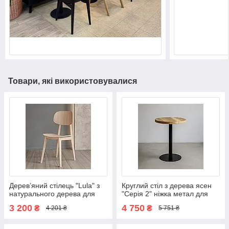
Товари, які використовувалися
Дерев’яний стілець "Lula" з
Круглий стіл з дерева ясен
натурального дерева для
"Серія 2" ніжка метал для
кафе, бару, ресторану та
кафе, барів та ресторанів
3 200
4 750
₴
₴
4 201 ₴
5 751 ₴
готелю