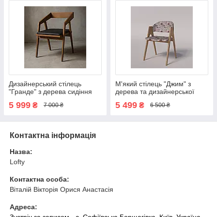
Дизайнерський стілець
М'який стілець "Джим" з
"Гранде" з дерева сидіння
дерева та дизайнерської
Чорна екошкіра
квіткової тканини
5 999
5 499
₴
₴
7 000 ₴
6 500 ₴
Контактна інформація
Назва:
Lofty
Контактна особа:
Віталій Вікторія Орися Анастасія
Адреса:
Зустріч за записом - с. Софіївська Борщагівка, Київ, Україна