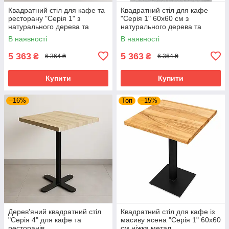
Квадратний стіл для кафе та
Квадратний стіл для кафе
ресторану "Серія 1" з
"Серія 1" 60х60 см з
натурального дерева та
натурального дерева та
металу
металу
В наявності
В наявності
5 363
5 363
₴
₴
6 364 ₴
6 364 ₴
Купити
Купити
–16%
Топ
–15%
Дерев'яний квадратний стіл
Квадратний стіл для кафе із
"Серія 4" для кафе та
масиву ясена "Серія 1" 60х60
ресторанів
см ніжка метал