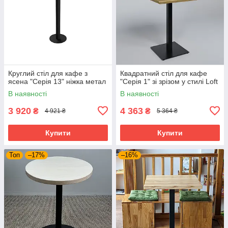
Круглий стіл для кафе з
Квадратний стіл для кафе
ясена "Серія 13" ніжка метал
"Серія 1" зі зрізом у стилі Loft
В наявності
В наявності
3 920
4 363
₴
₴
4 921 ₴
5 364 ₴
Купити
Купити
Топ
–17%
–16%