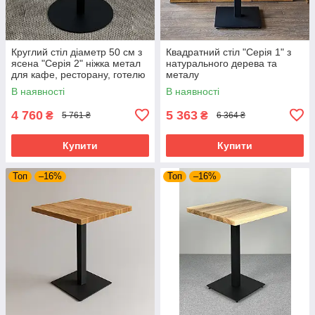
Круглий стіл діаметр 50 см з
Квадратний стіл "Серія 1" з
ясена "Серія 2" ніжка метал
натурального дерева та
для кафе, ресторану, готелю
металу
та бару
В наявності
В наявності
4 760
5 363
₴
₴
5 761 ₴
6 364 ₴
Купити
Купити
Топ
–16%
Топ
–16%