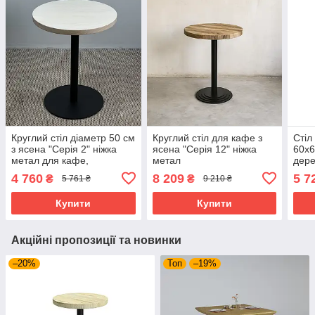
Круглий стіл діаметр 50 см
Круглий стіл для кафе з
Стіл
з ясена "Серія 2" ніжка
ясена "Серія 12" ніжка
60х6
метал для кафе,
метал
дере
ресторану, готелю та бару
4 760
8 209
5 7
₴
₴
5 761 ₴
9 210 ₴
Купити
Купити
Акційні пропозиції та новинки
–20%
Топ
–19%