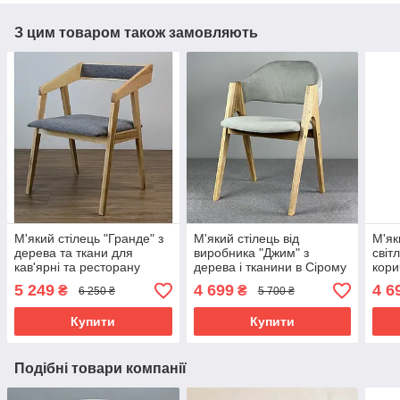
З цим товаром також замовляють
М'який стілець "Гранде" з
М'який стілець від
М'як
дерева та ткани для
виробника "Джим" з
світл
кав'ярні та ресторану
дерева і тканини в Сірому
кори
кольорі
ніжк
5 249
4 699
4 6
₴
₴
6 250 ₴
5 700 ₴
Купити
Купити
Подібні товари компанії