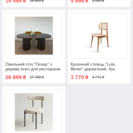
15 599
4 899
₴
₴
16 600 ₴
5 900 ₴
Овальний стіл "Оскар" з
Кухонний стілець "Lula
дерева ясен для ресторанів
Benet" дерев'яний, бук
26 699
3 770
₴
₴
27 700 ₴
4 771 ₴