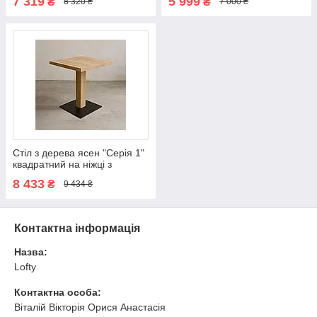
7 319
5 999
₴
₴
8 320 ₴
7 000 ₴
Стіл з дерева ясен "Серія 1"
квадратний на ніжці з
коробом
8 433
₴
9 434 ₴
Контактна інформація
Назва:
Lofty
Контактна особа:
Віталій Вікторія Орися Анастасія