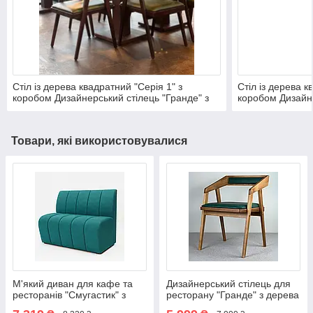
Стіл із дерева квадратний "Серія 1" з
Стіл із дерева к
коробом Дизайнерський стілець "Гранде" з
коробом Дизайне
дерева ясен у зеленому кольорі.
дерева ясен у з
Товари, які використовувалися
М'який диван для кафе та
Дизайнерський стілець для
ресторанів "Смугастик" з
ресторану "Гранде" з дерева
ніжками
ясен у Зеленому кольорі