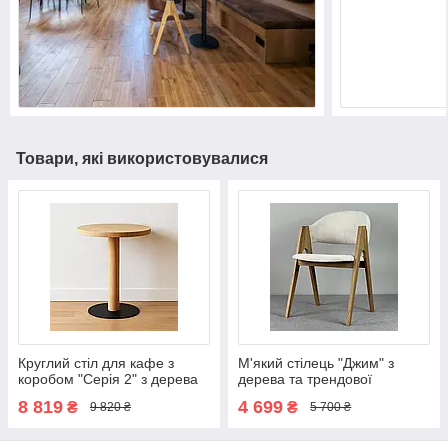
Товари, які використовувалися
Круглий стіл для кафе з
М'який стілець "Джим" з
коробом "Серія 2" з дерева
дерева та трендової
та металу
дизайнерської тканини
8 819
4 699
₴
₴
9 820 ₴
5 700 ₴