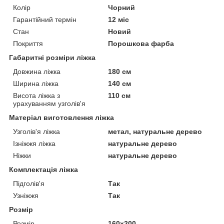
Колір
Чорний
Гарантійний термін
12 міс
Стан
Новий
Покриття
Порошкова фарба
Габаритні розміри ліжка
Довжина ліжка
180 см
Ширина ліжка
140 см
Висота ліжка з
110 см
урахуванням узголів'я
Матеріал виготовлення ліжка
Узголів'я ліжка
метал, натуральне дерево
Ізніжжя ліжка
натуральне дерево
Ніжки
натуральне дерево
Комплектація ліжка
Підголів'я
Так
Узніжжя
Так
Розмір
Розмір
160х200