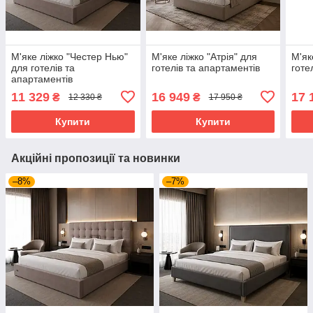
М'яке ліжко "Честер Нью"
М'яке ліжко "Атрія" для
М'як
для готелів та
готелів та апартаментів
готе
апартаментів
11 329
16 949
17 
₴
₴
12 330 ₴
17 950 ₴
Купити
Купити
Акційні пропозиції та новинки
–8%
–7%