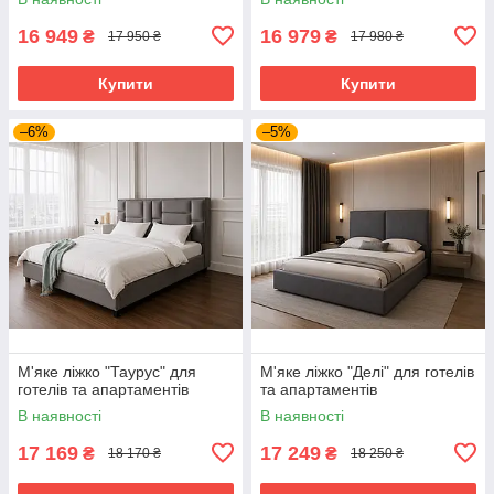
16 949
16 979
₴
₴
17 950 ₴
17 980 ₴
Купити
Купити
–6%
–5%
М'яке ліжко "Таурус" для
М'яке ліжко "Делі" для готелів
готелів та апартаментів
та апартаментів
В наявності
В наявності
17 169
17 249
₴
₴
18 170 ₴
18 250 ₴