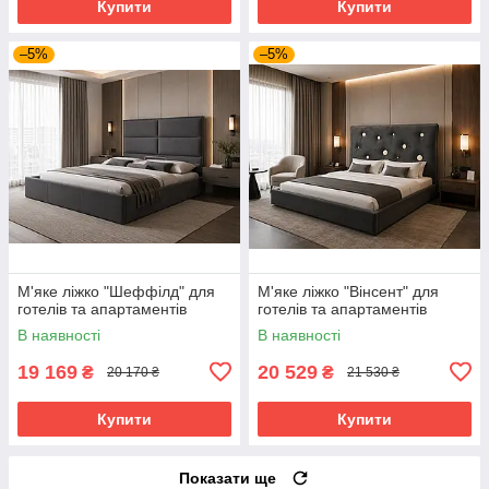
Купити
Купити
–5%
–5%
М'яке ліжко "Шеффілд" для
М'яке ліжко "Вінсент" для
готелів та апартаментів
готелів та апартаментів
В наявності
В наявності
19 169
20 529
₴
₴
20 170 ₴
21 530 ₴
Купити
Купити
Показати ще