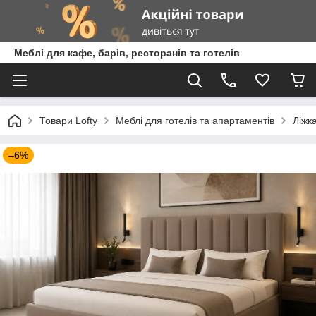
Меблі для кафе, барів, ресторанів та готелів
Товари Lofty
Меблі для готелів та апартаментів
Ліжка
–6%