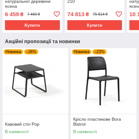
натуральної деревини
210
нату
ясена
ясе
6 459
74 813
10 
₴
₴
7 460 ₴
75 814 ₴
Купити
Купити
Акційні пропозиції та новинки
Новинка
–26%
Новинка
–23%
Крісло пластикове Bora
Кавовий стіл Pop
Bistrot
В наявності
В наявності