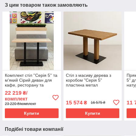
З цим товаром також замовляють
Комплект стіл ''Серія 5'' та
Стіл з масиву дерева з
Прям
м'який Сірий диван для
коробом "Серія 5"
5" д
кафе, ресторану та
пластина метал
нату
фудкорту
зріз
22 219
₴/
комплект
15 574
11 
₴
16 575 ₴
23 220 ₴/комплект
Купити
Купити
Подібні товари компанії