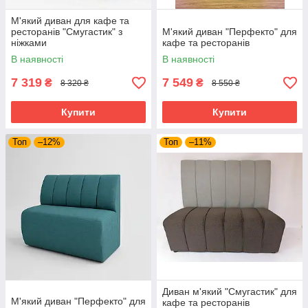
М'який диван для кафе та
ресторанів "Смугастик" з
М'який диван "Перфекто" для
ніжками
кафе та ресторанів
В наявності
В наявності
7 319
7 549
₴
₴
8 320 ₴
8 550 ₴
Купити
Купити
Топ
–12%
Топ
–11%
Диван м'який "Смугастик" для
М'який диван "Перфекто" для
кафе та ресторанів