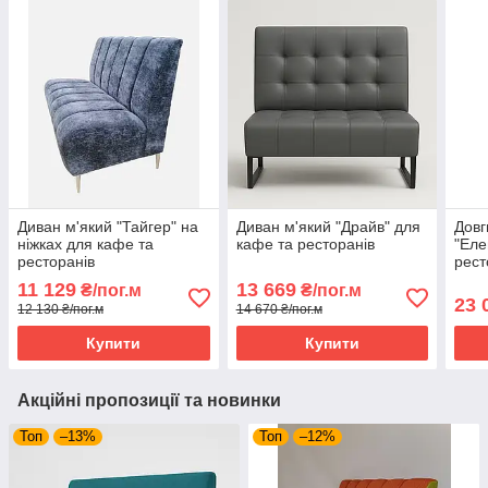
Диван м'який "Тайгер" на
Диван м'який "Драйв" для
Довг
ніжках для кафе та
кафе та ресторанів
"Еле
ресторанів
рест
11 129
13 669
₴/пог.м
₴/пог.м
23 
12 130 ₴/пог.м
14 670 ₴/пог.м
Купити
Купити
Акційні пропозиції та новинки
Топ
–13%
Топ
–12%