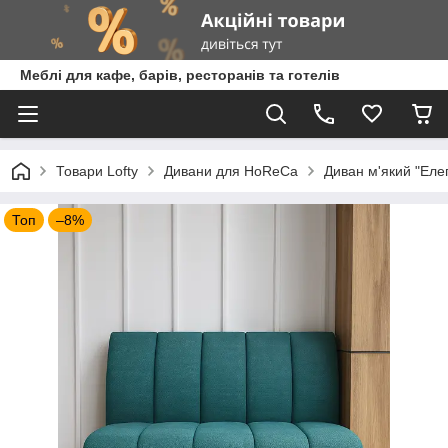
Меблі для кафе, барів, ресторанів та готелів
Товари Lofty
Дивани для HoReCa
Диван м'який "Еле
Топ
–8%