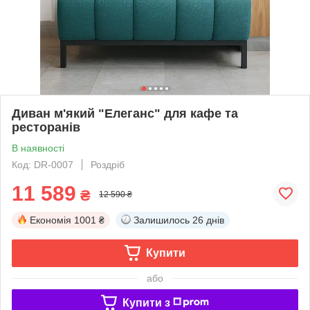
Диван м'який "Елеганс" для кафе та
ресторанів
В наявності
Код: DR-0007
Роздріб
11 589
₴
12 590 ₴
Економія
1001 ₴
Залишилось
26 днів
Купити
або
Купити з