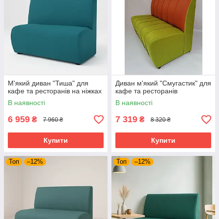
М'який диван "Тиша" для
Диван м'який "Смугастик" для
кафе та ресторанів на ніжках
кафе та ресторанів
В наявності
В наявності
6 959
7 319
₴
₴
7 960 ₴
8 320 ₴
Купити
Купити
Топ
–12%
Топ
–12%