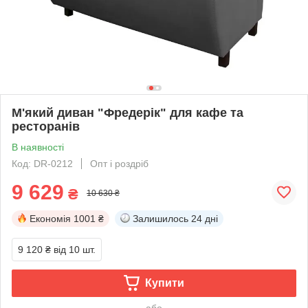
М'який диван "Фредерік" для кафе та
ресторанів
В наявності
Код: DR-0212
Опт і роздріб
9 629
₴
10 630 ₴
Економія
1001 ₴
Залишилось
24 дні
9 120 ₴
від 10 шт.
Купити
або