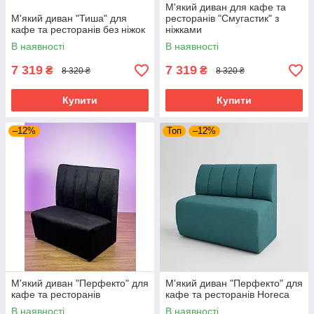
М'який диван для кафе та
М'який диван "Тиша" для
ресторанів "Смугастик" з
кафе та ресторанів без ніжок
ніжками
В наявності
В наявності
7 319
7 319
₴
₴
8 320 ₴
8 320 ₴
Купити
Купити
–12%
Топ
–12%
М'який диван "Перфекто" для
М'який диван "Перфекто" для
кафе та ресторанів
кафе та ресторанів Horeca
В наявності
В наявності