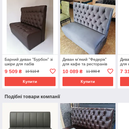
Барний диван "Бурбон" зі
Диван м'який "Федерік"
Дива
шкіри для пабів
для кафе та ресторанів
для 
9 509
10 089
7 3
₴
₴
10 510 ₴
11 090 ₴
Купити
Купити
Подібні товари компанії