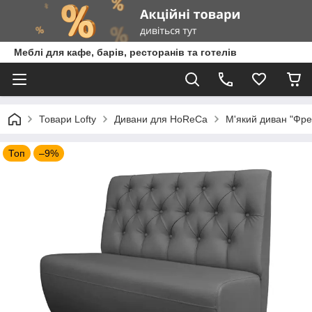
Меблі для кафе, барів, ресторанів та готелів
Товари Lofty
Дивани для HoReCa
М'який диван "Фре
Топ
–9%