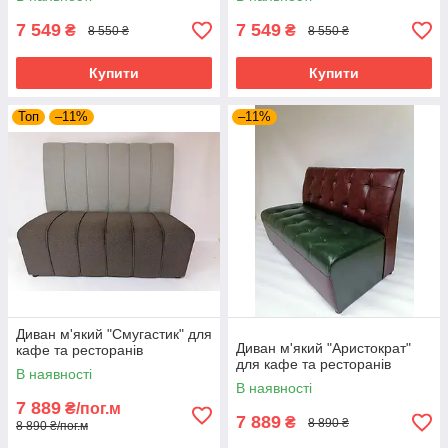
7 549
7 549
₴
₴
8 550 ₴
8 550 ₴
Купити
Купити
Топ
–11%
–11%
Диван м'який "Смугастик" для
Диван м'який "Аристократ"
кафе та ресторанів
для кафе та ресторанів
В наявності
В наявності
7 889
₴/пог.м
7 889
₴
8 890 ₴
8 890 ₴/пог.м