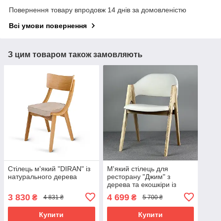
Повернення товару впродовж 14 днів за домовленістю
Всі умови повернення
З цим товаром також замовляють
Стілець м'який "DIRAN" із
М'який стілець для
натурального дерева
ресторану "Джим" з
дерева та екошкіри із
високою спинкою
3 830
4 699
₴
₴
4 831 ₴
5 700 ₴
Купити
Купити