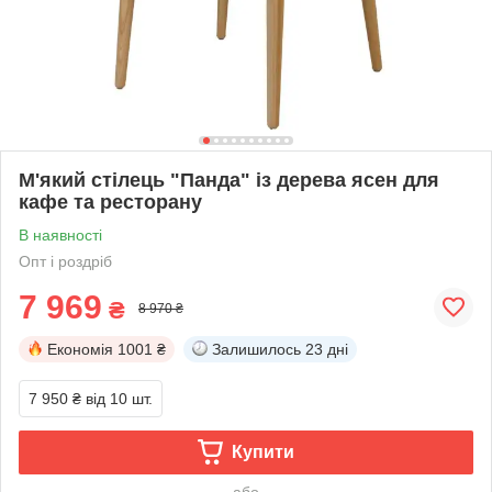
М'який стілець "Панда" із дерева ясен для
кафе та ресторану
В наявності
Опт і роздріб
7 969
₴
8 970 ₴
Економія
1001 ₴
Залишилось
23 дні
7 950 ₴
від 10 шт.
Купити
або