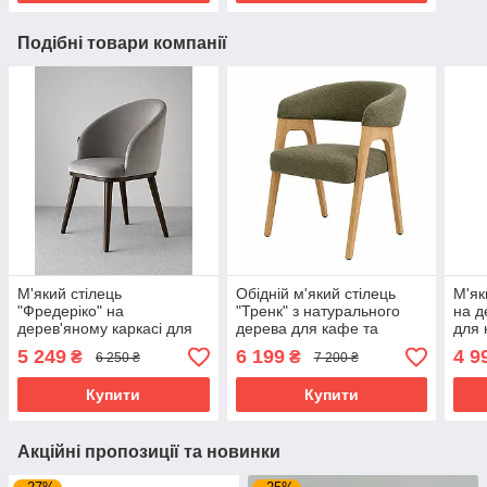
Подібні товари компанії
М'який стілець
Обідній м'який стілець
М'як
"Фредеріко" на
"Тренк" з натурального
на д
дерев'яному каркасі для
дерева для кафе та
для 
ресторанів та кафе
ресторанів
5 249
6 199
4 9
₴
₴
6 250 ₴
7 200 ₴
Купити
Купити
Акційні пропозиції та новинки