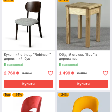
–27%
–25%
Кухонний стілець "Robinson"
Обідній стілець "Білл" з
дерев'яний, бук
дерева ясен
В наявності
В наявності
2 760
1 499
₴
₴
3 761 ₴
2 000 ₴
Купити
Купити
Топ
–24%
–24%