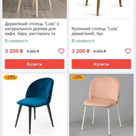
Дерев’яний стілець "Lula" з
натурального дерева для
Кухонний стілець "Lula"
кафе, бару, ресторану та
дерев'яний, бук
готелю
В наявності
В наявності
3 200
3 200
₴
₴
4 201 ₴
4 201 ₴
Купити
Купити
–23%
–23%