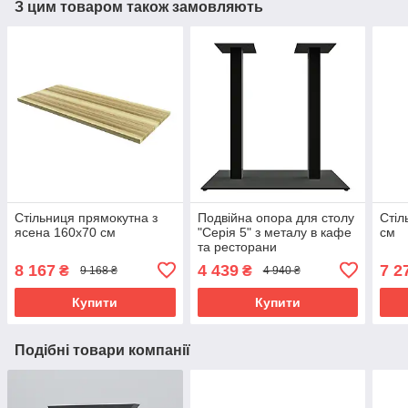
З цим товаром також замовляють
Стільниця прямокутна з
Подвійна опора для столу
Стіл
ясена 160х70 см
"Серія 5" з металу в кафе
см
та ресторани
8 167
4 439
7 2
₴
₴
9 168 ₴
4 940 ₴
Купити
Купити
Подібні товари компанії