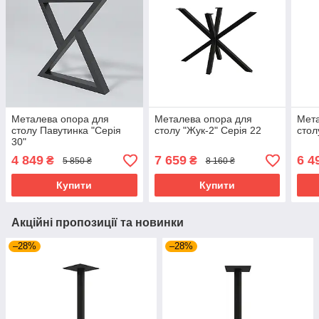
Металева опора для
Металева опора для
Мета
столу Павутинка "Серія
столу "Жук-2" Серія 22
стол
30"
4 849
7 659
6 4
₴
₴
5 850 ₴
8 160 ₴
Купити
Купити
Акційні пропозиції та новинки
–28%
–28%