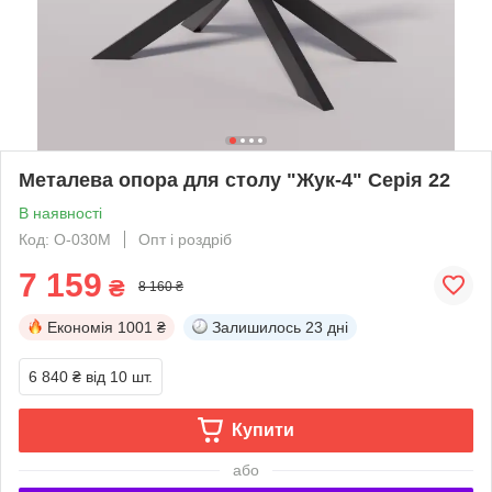
Металева опора для столу "Жук-4" Серія 22
В наявності
Код: O-030M
Опт і роздріб
7 159
₴
8 160 ₴
Економія
1001 ₴
Залишилось
23 дні
6 840 ₴
від 10 шт.
Купити
або