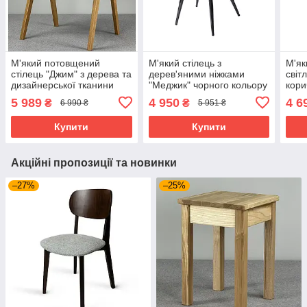
М'який потовщений
М'який стілець з
М'як
стілець "Джим" з дерева та
дерев'яними ніжками
світл
дизайнерської тканини
"Меджик" чорного кольору
кори
оббивки
ніжк
5 989
4 950
4 6
₴
₴
6 990 ₴
5 951 ₴
Купити
Купити
Акційні пропозиції та новинки
–27%
–25%