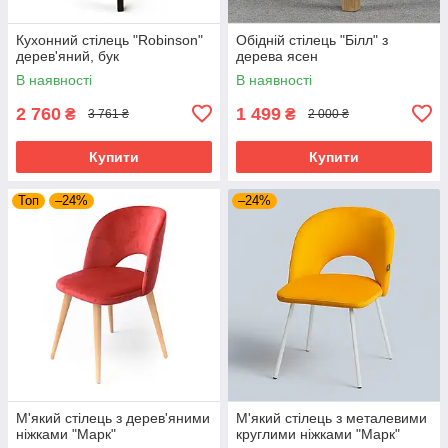
Кухонний стілець "Robinson"
Обідній стілець "Білл" з
дерев'яний, бук
дерева ясен
В наявності
В наявності
2 760
1 499
₴
₴
3 761 ₴
2 000 ₴
Купити
Купити
Топ
–24%
–24%
М'який стілець з дерев'яними
М'який стілець з металевими
ніжками "Марк"
круглими ніжками "Марк"