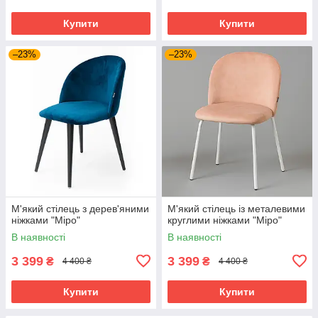
Купити
Купити
–23%
–23%
М'який стілець з дерев'яними
М'який стілець із металевими
ніжками "Міро"
круглими ніжками "Міро"
В наявності
В наявності
3 399
3 399
₴
₴
4 400 ₴
4 400 ₴
Купити
Купити