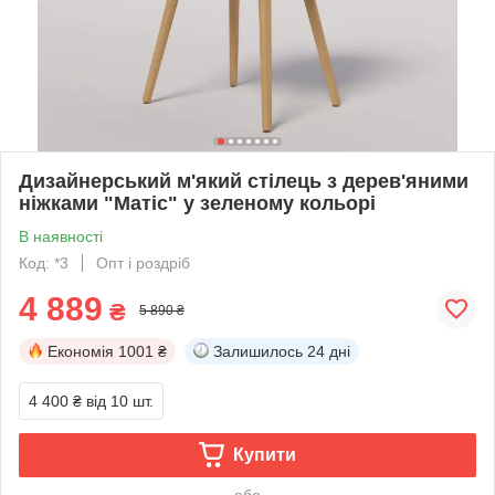
Дизайнерський м'який стілець з дерев'яними
ніжками "Матіс" у зеленому кольорі
В наявності
Код: *3
Опт і роздріб
4 889
₴
5 890 ₴
Економія
1001 ₴
Залишилось
24 дні
4 400 ₴
від 10 шт.
Купити
або