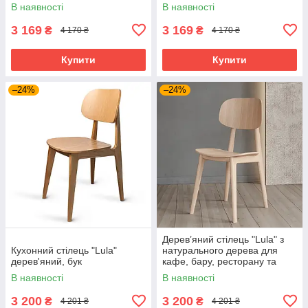
В наявності
В наявності
3 169
3 169
₴
₴
4 170 ₴
4 170 ₴
Купити
Купити
–24%
–24%
Дерев’яний стілець "Lula" з
Кухонний стілець "Lula"
натурального дерева для
дерев'яний, бук
кафе, бару, ресторану та
готелю
В наявності
В наявності
3 200
3 200
₴
₴
4 201 ₴
4 201 ₴