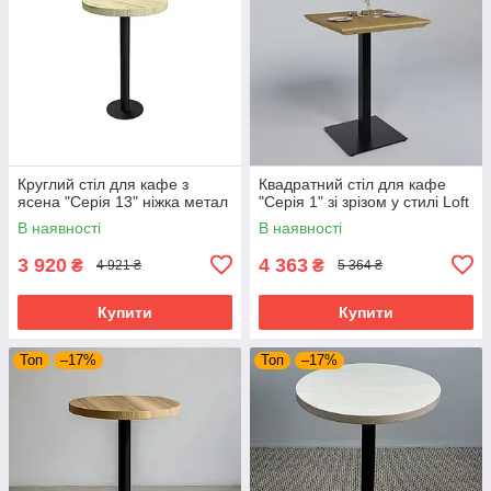
Круглий стіл для кафе з
Квадратний стіл для кафе
ясена "Серія 13" ніжка метал
"Серія 1" зі зрізом у стилі Loft
В наявності
В наявності
3 920
4 363
₴
₴
4 921 ₴
5 364 ₴
Купити
Купити
Топ
–17%
Топ
–17%