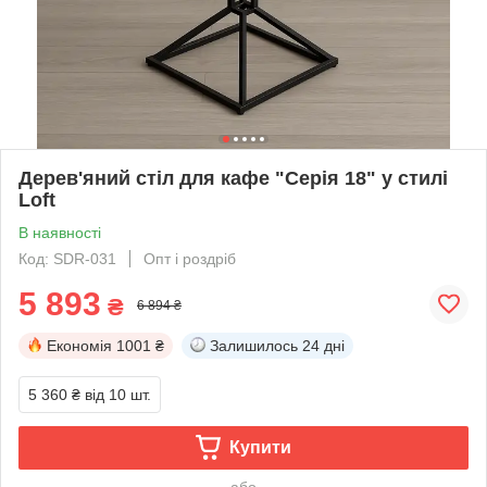
Дерев'яний стіл для кафе "Серія 18" у стилі
Loft
В наявності
Код: SDR-031
Опт і роздріб
5 893
₴
6 894 ₴
Економія
1001 ₴
Залишилось
24 дні
5 360 ₴
від 10 шт.
Купити
або