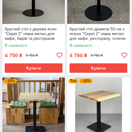
Круглий стіл з дерева ясен
Круглий стіл діаметр 50 см з
"Серія 2" ніжка метал для
ясена "Серія 2" ніжка метал
кафе, барів та ресторанів
для кафе, ресторану, готелю
та бару
В наявності
В наявності
4 750
4 760
₴
₴
5 751 ₴
5 761 ₴
Купити
Купити
–16%
Топ
–16%