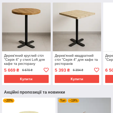
Дерев'яний круглий стіл
Дерев'яний квадратний
Дере
"Серія 4" у стилі Loft для
стіл "Серія 4" для кафе та
"Сері
кафе та ресторану
ресторанів
5 669
5 393
6 5
₴
₴
6 670 ₴
6 394 ₴
Купити
Купити
Акційні пропозиції та новинки
–20%
Топ
–19%