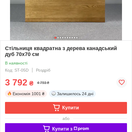
Стільниця квадратна з дерева канадський
дуб 70х70 см
В наявності
Код: ST-05D
Роздріб
3 792
₴
4 793 ₴
Економія
1001 ₴
Залишилось
24 дні
Купити
або
Купити з