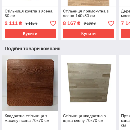
Стільниця кругла з ясена
Стільниця прямокутна з
Дере
50 см
ясена 140х80 см
маси
2 111
8 167
7 1
₴
₴
3 112 ₴
9 168 ₴
Купити
Купити
Подібні товари компанії
Квадратна стільниця з
Стільниця квадратна з
Прям
масиву ясена 70х70 см
щита клену 70х70 см
кана
см