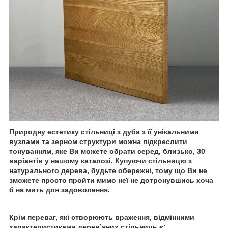
Природну естетику стільниці з дуба з її унікальними
вузлами та зерном структури можна підкреслити
тонуванням, яке Ви можете обрати серед, близько, 30
варіантів у нашому каталозі. Купуючи стільницю з
натурального дерева, будьте обережні, тому що Ви не
зможете просто пройти мимо неї не дотронувшись хоча
б на мить для задоволення.
Крім переваг, які створюють враження, відмінними
характеристиками деревʼяних стільниць є: