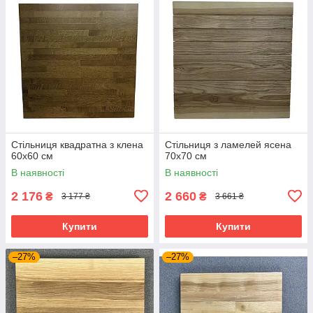
Стільниця квадратна з клена
Стільниця з ламелей ясена
60х60 см
70х70 см
В наявності
В наявності
2 176
2 660
₴
₴
3 177 ₴
3 661 ₴
Купити
Купити
–27%
–27%