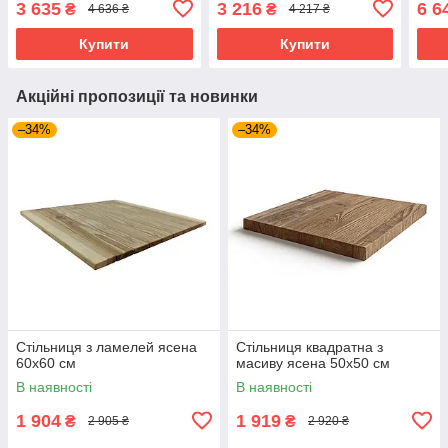
3 635
3 216
6 6
₴
₴
4 636 ₴
4 217 ₴
Купити
Купити
Акційні пропозиції та новинки
–34%
–34%
Стільниця з ламелей ясена
Стільниця квадратна з
60х60 см
масиву ясена 50х50 см
В наявності
В наявності
1 904
1 919
₴
₴
2 905 ₴
2 920 ₴