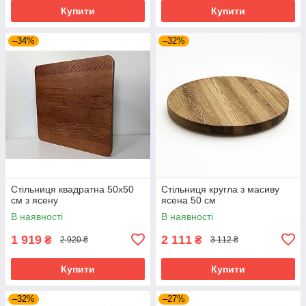
Купити
Купити
–34%
–32%
Стільниця квадратна 50х50
Стільниця кругла з масиву
см з ясену
ясена 50 см
В наявності
В наявності
1 919
2 111
₴
₴
2 920 ₴
3 112 ₴
Купити
Купити
–32%
–27%