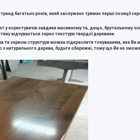
тренд багатьох років, який заслужено тримає перші позиції сере
т у користувачів завдяки масивному та, дещо, брутальному зо
ику відчувається зерно текстури твердої деревини.
лами та зерном структури можна підкреслити тонуванням, яке Ви
цю з натурального дерева, будьте обережні, тому що Ви не змож