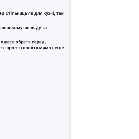
д стільниць як для кухні, так
внішньому вигляду та
 можете обрати серед,
ете просто пройти мимо неї не