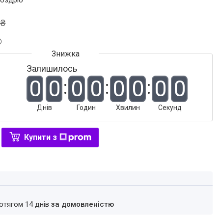
роздріб
 ₴
Залишилось
0
0
0
0
0
0
0
0
Днів
Годин
Хвилин
Секунд
Купити з
ротягом 14 днів
за домовленістю