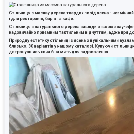
Стільниця з масиву дерева твердих порід ясена - незмінний 
і для ресторанів, барів та кафе.
Стільниця з натурального дерева завжди створює вау-ефек
надзвичайно приємним тактильним відчуттям, адже при дот
Природну естетику стільниці з ясена з її унікальними вуз
близько, 30 варіантів у нашому каталозі. Купуючи стільни
дотронувшись хоча б на мить для задоволення.