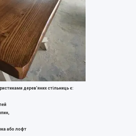
ристиками деревʼяних стільниць є:
лей
япин,
ика або лофт