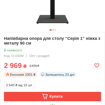
Напівбарна опора для столу "Серія 1" ніжка з
металу 90 см
В наявності
Код: O-040M
Опт і роздріб
2 969
₴
3 970 ₴
Економія
1001 ₴
Залишилось
23 дні
2 540 ₴
від 10 шт.
Купити
або