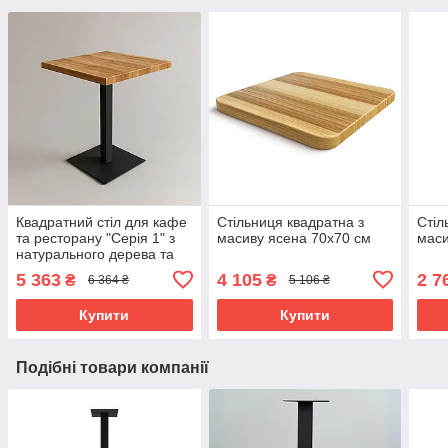
Квадратний стіл для кафе
Стільниця квадратна з
Стіл
та ресторану "Серія 1" з
масиву ясена 70х70 см
маси
натурального дерева та
металу
5 363
4 105
2 7
₴
₴
6 364 ₴
5 106 ₴
Купити
Купити
Подібні товари компанії