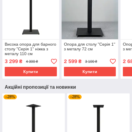
Висока опора для барного
Опора для столу "Серія 1"
Опор
столу "Серія 1" ніжка з
з металу 72 см
з ме
металу 110 см
3 299
2 599
2 6
₴
₴
4 300 ₴
3 100 ₴
Купити
Купити
Акційні пропозиції та новинки
–28%
–28%