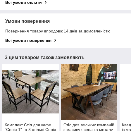
Всі умови оплати
Умови повернення
Повернення товару впродовж 14 днів за домовленістю
Всі умови повернення
З цим товаром також замовляють
Комплект Стіл для кафе
Стіл для великих компаній
Квад
"Серія 1" та 3 стільці Серія
з масиву ясена та металу
із м