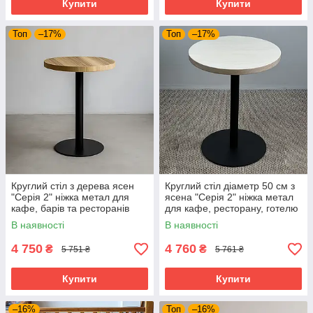
Купити
Купити
Топ
–17%
Топ
–17%
Круглий стіл з дерева ясен
Круглий стіл діаметр 50 см з
"Серія 2" ніжка метал для
ясена "Серія 2" ніжка метал
кафе, барів та ресторанів
для кафе, ресторану, готелю
та бару
В наявності
В наявності
4 750
4 760
₴
₴
5 751 ₴
5 761 ₴
Купити
Купити
–16%
Топ
–16%