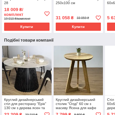
28
250х100 см
60х6
18 009
₴/
комплект
31 058
5 6
₴
33 059 ₴
19 010 ₴/комплект
Купити
Купити
Подібні товари компанії
Круглий дизайнерський
Круглий дизайнерський
Стіл
стіл для ресторану "Ерік"
столик "Олді" 60 см з
60х6
130 см з дерева ясен та
масиву Ясена для кафе
дере
стільницею зі зрізом
22 209
7 799
5 7
₴
₴
23 210 ₴
8 800 ₴