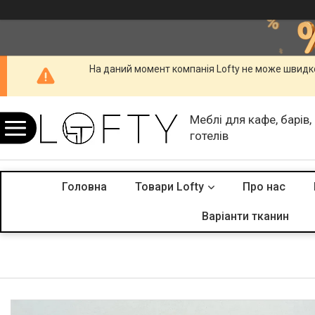
На даний момент компанія Lofty не може швидко
Меблі для кафе, барів,
готелів
Головна
Товари Lofty
Про нас
Варіанти тканин