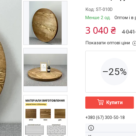
Код:
ST-010D
Менше 2 од.
Оптом і в
3 040 ₴
4 041
Показати оптові ціни
–25%
Купити
+380 (67) 300-50-18