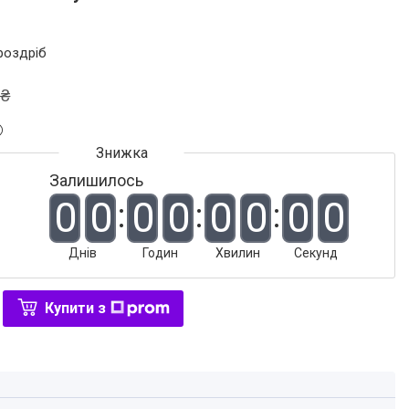
 роздріб
 ₴
Залишилось
0
0
0
0
0
0
0
0
Днів
Годин
Хвилин
Секунд
Купити з