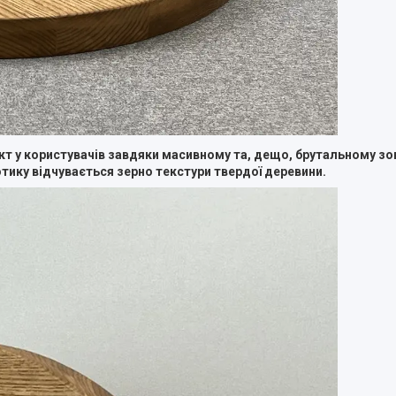
т у користувачів завдяки масивному та, дещо, брутальному зо
ику відчувається зерно текстури твердої деревини.