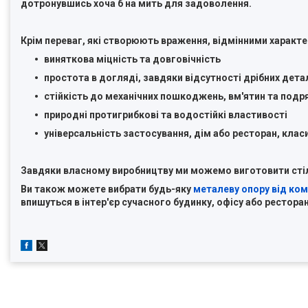
дотронувшись хоча б на мить для задоволення.
Крім переваг, які створюють враження, відмінними характе
виняткова міцність та довговічність
простота в догляді, завдяки відсутності дрібних дета
стійкість до механічних пошкоджень, вм'ятин та подр
природні протигрибкові та водостійкі властивості
універсальність застосування, дім або ресторан, клас
Завдяки власному виробництву ми можемо виготовити стільн
Ви також можете вибрати будь-яку
металеву опору від комп
впишуться в інтер'єр сучасного будинку, офісу або ресторан