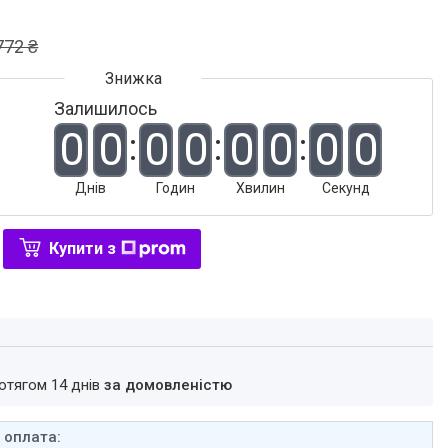
772 ₴
Залишилось
0
0
0
0
0
0
0
0
Днів
Годин
Хвилин
Секунд
Купити з
ротягом 14 днів
за домовленістю