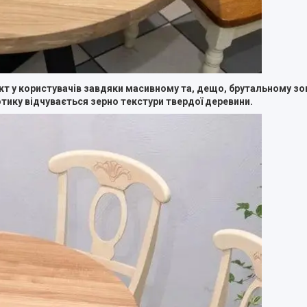
т у користувачів завдяки масивному та, дещо, брутальному зо
ику відчувається зерно текстури твердої деревини.