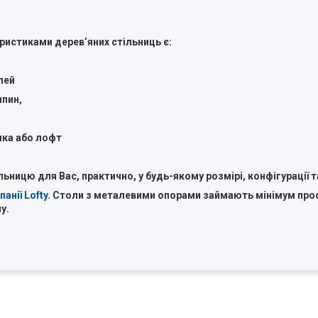
ристиками деревʼяних стільниць є:
лей
япин,
ика або лофт
ицю для Вас, практично, у будь-якому розмірі, конфігурації т
анії Lofty
. Столи з металевими опорами займають мінімум прос
у.