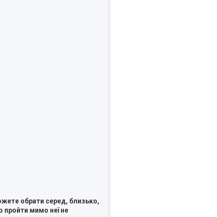
ожете обрати серед, близько,
о пройти мимо неї не