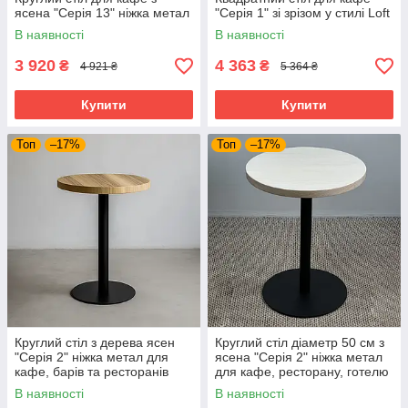
ясена "Серія 13" ніжка метал
"Серія 1" зі зрізом у стилі Loft
В наявності
В наявності
3 920
4 363
₴
₴
4 921 ₴
5 364 ₴
Купити
Купити
Топ
–17%
Топ
–17%
Круглий стіл з дерева ясен
Круглий стіл діаметр 50 см з
"Серія 2" ніжка метал для
ясена "Серія 2" ніжка метал
кафе, барів та ресторанів
для кафе, ресторану, готелю
та бару
В наявності
В наявності