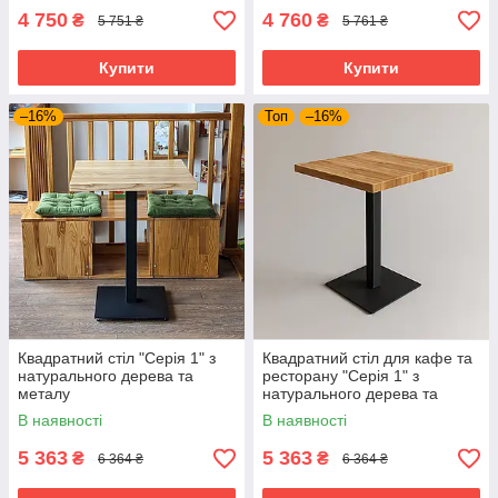
4 750
4 760
₴
₴
5 751 ₴
5 761 ₴
Купити
Купити
–16%
Топ
–16%
Квадратний стіл "Серія 1" з
Квадратний стіл для кафе та
натурального дерева та
ресторану "Серія 1" з
металу
натурального дерева та
металу
В наявності
В наявності
5 363
5 363
₴
₴
6 364 ₴
6 364 ₴