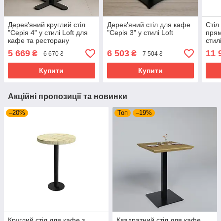
Дерев'яний круглий стіл
Дерев'яний стіл для кафе
Стіл
"Серія 4" у стилі Loft для
"Серія 3" у стилі Loft
прям
кафе та ресторану
стил
5 669
6 503
11 
₴
₴
6 670 ₴
7 504 ₴
Купити
Купити
Акційні пропозиції та новинки
–20%
Топ
–19%
Круглий стіл для кафе з
Квадратний стіл для кафе