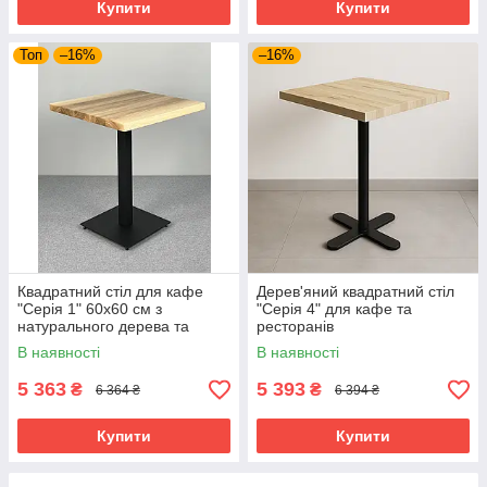
Купити
Купити
Топ
–16%
–16%
Квадратний стіл для кафе
Дерев'яний квадратний стіл
"Серія 1" 60х60 см з
"Серія 4" для кафе та
натурального дерева та
ресторанів
металу
В наявності
В наявності
5 363
5 393
₴
₴
6 364 ₴
6 394 ₴
Купити
Купити