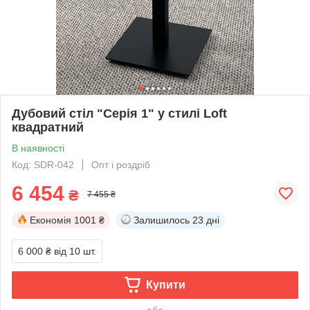
Дубовий стіл "Серія 1" у стилі Loft
квадратний
В наявності
Код: SDR-042
Опт і роздріб
6 454
₴
7 455 ₴
Економія
1001 ₴
Залишилось
23 дні
6 000 ₴
від 10 шт.
Купити
або