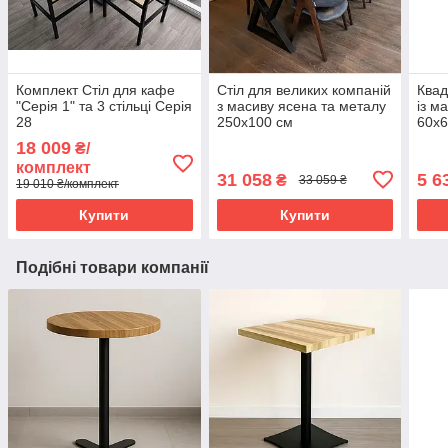
Комплект Стіл для кафе
Стіл для великих компаній
Квад
"Серія 1" та 3 стільці Серія
з масиву ясена та металу
із м
28
250х100 см
60х6
18 009
₴/
комплект
31 058
5 6
₴
33 059 ₴
19 010 ₴/комплект
Купити
Купити
Подібні товари компанії