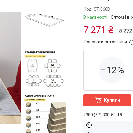
Код:
ST-060D
В наявності
Оптом і в 
7 271 ₴
8 272
Показати оптові ціни
–12%
Купити
+380 (67) 300-50-18