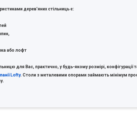
ристиками деревʼяних стільниць є:
лей
япин,
ика або лофт
ицю для Вас, практично, у будь-якому розмірі, конфігурації т
анії Lofty
. Столи з металевими опорами займають мінімум прос
у.