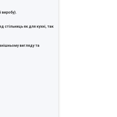
 виробу).
д стільниць як для кухні, так
внішньому вигляду та