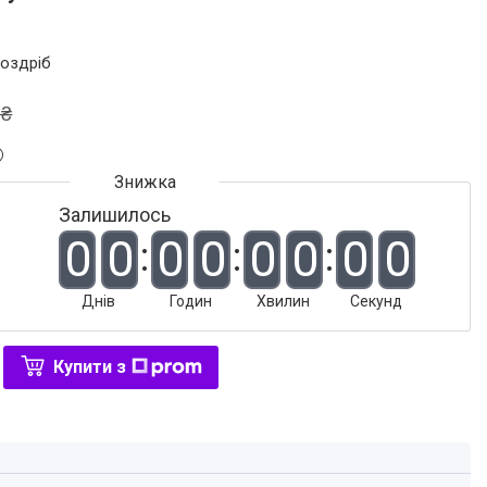
роздріб
 ₴
Залишилось
0
0
0
0
0
0
0
0
Днів
Годин
Хвилин
Секунд
Купити з