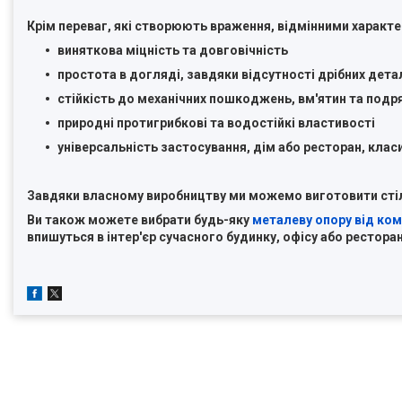
Крім переваг, які створюють враження, відмінними характе
виняткова міцність та довговічність
простота в догляді, завдяки відсутності дрібних дета
стійкість до механічних пошкоджень, вм'ятин та подр
природні протигрибкові та водостійкі властивості
універсальність застосування, дім або ресторан, клас
Завдяки власному виробництву ми можемо виготовити стільн
Ви також можете вибрати будь-яку
металеву опору від комп
впишуться в інтер'єр сучасного будинку, офісу або ресторан