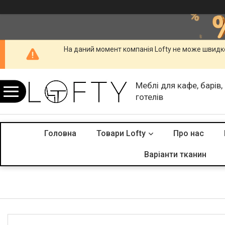
На даний момент компанія Lofty не може швидко
Меблі для кафе, барів,
готелів
Головна
Товари Lofty
Про нас
Варіанти тканин