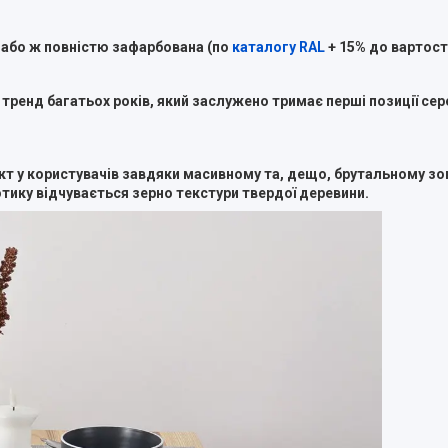
 або ж повністю зафарбована (по
каталогу RAL
+ 15% до вартості
тренд багатьох років, який заслужено тримає перші позиції сере
т у користувачів завдяки масивному та, дещо, брутальному зо
ику відчувається зерно текстури твердої деревини.