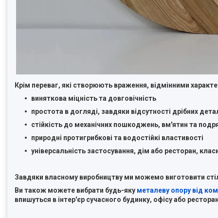
Крім переваг, які створюють враження, відмінними характе
виняткова міцність та довговічність
простота в догляді, завдяки відсутності дрібних дета
стійкість до механічних пошкоджень, вм'ятин та подр
природні протигрибкові та водостійкі властивості
універсальність застосування, дім або ресторан, клас
Завдяки власному виробництву ми можемо виготовити стільн
Ви також можете вибрати будь-яку
металеву опору від комп
впишуться в інтер'єр сучасного будинку, офісу або ресторан