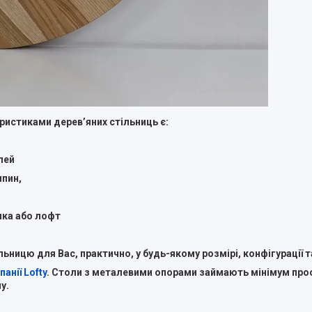
ристиками деревʼяних стільниць є:
лей
япин,
ика або лофт
ицю для Вас, практично, у будь-якому розмірі, конфігурації т
анії Lofty
. Столи з металевими опорами займають мінімум прос
у.