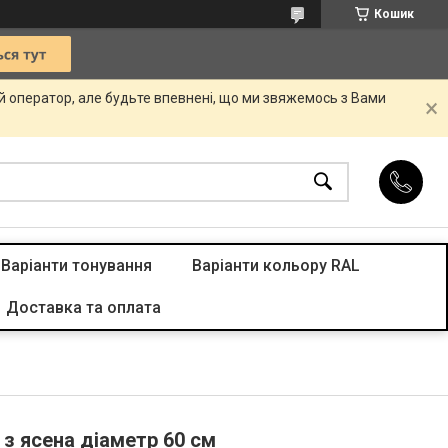
Кошик
ій оператор, але будьте впевнені, що ми звяжемось з Вами
Варіанти тонування
Варіанти кольору RAL
Доставка та оплата
 з ясена діаметр 60 см