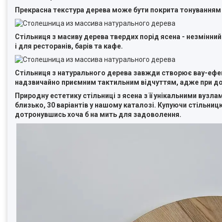
Прекрасна текстура дерева може бути покрита тонуванням
Стільниця з масиву дерева твердих порід ясена - незмінний 
і для ресторанів, барів та кафе.
Стільниця з натурального дерева завжди створює вау-ефек
надзвичайно приємним тактильним відчуттям, адже при дот
Природну естетику стільниці з ясена з її унікальними вуз
близько, 30 варіантів у нашому каталозі. Купуючи стільни
дотронувшись хоча б на мить для задоволення.