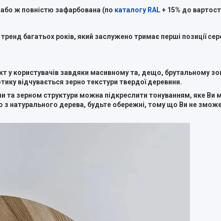
 або ж повністю зафарбована (по
каталогу RAL
+ 15% до вартості
тренд багатьох років, який заслужено тримає перші позиції сере
т у користувачів завдяки масивному та, дещо, брутальному зо
ику відчувається зерно текстури твердої деревини.
лами та зерном структури можна підкреслити тонуванням, яке Ви
цю з натурального дерева, будьте обережні, тому що Ви не змож