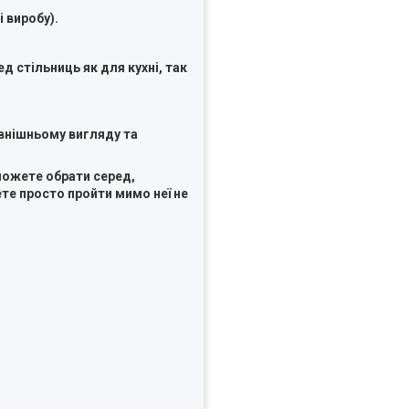
 виробу).
д стільниць як для кухні, так
внішньому вигляду та
 можете обрати серед,
ете просто пройти мимо неї не