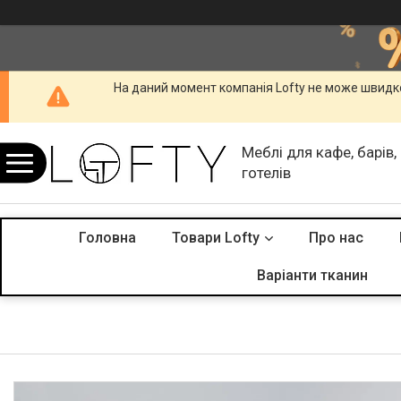
На даний момент компанія Lofty не може швидко
Меблі для кафе, барів,
готелів
Головна
Товари Lofty
Про нас
Варіанти тканин