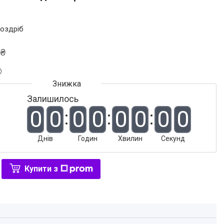
роздріб
 ₴
Залишилось
0
0
0
0
0
0
0
0
Днів
Годин
Хвилин
Секунд
Купити з