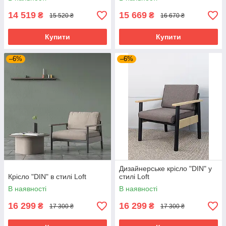
14 519
15 669
₴
₴
15 520 ₴
16 670 ₴
Купити
Купити
–6%
–6%
Дизайнерське крісло "DIN" у
Крісло "DIN" в стилі Loft
стилі Loft
В наявності
В наявності
16 299
16 299
₴
₴
17 300 ₴
17 300 ₴