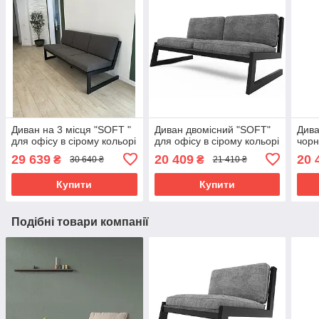
Диван на 3 місця "SOFT "
Диван двомісний "SOFT"
Дива
для офісу в сірому кольорі
для офісу в сірому кольорі
чорн
29 639
20 409
20 
₴
₴
30 640 ₴
21 410 ₴
Купити
Купити
Подібні товари компанії