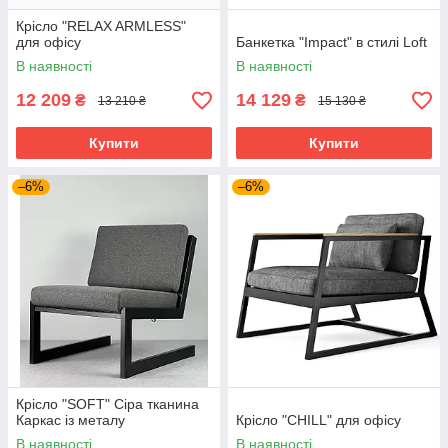
Крісло "RELAX ARMLESS"
для офісу
Банкетка "Impact" в стилі Loft
В наявності
В наявності
12 209
14 129
₴
₴
13 210 ₴
15 130 ₴
Купити
Купити
–6%
–6%
Крісло "SOFT" Сіра тканина
Каркас із металу
Крісло "CHILL" для офісу
В наявності
В наявності