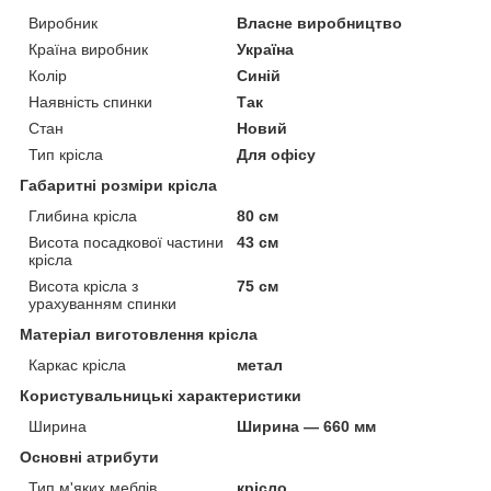
Виробник
Власне виробництво
Країна виробник
Україна
Колір
Синій
Наявність спинки
Так
Стан
Новий
Тип крісла
Для офісу
Габаритні розміри крісла
Глибина крісла
80 см
Висота посадкової частини
43 см
крісла
Висота крісла з
75 см
урахуванням спинки
Матеріал виготовлення крісла
Каркас крісла
метал
Користувальницькі характеристики
Ширина
Ширина — 660 мм
Основні атрибути
Тип м'яких меблів
крісло