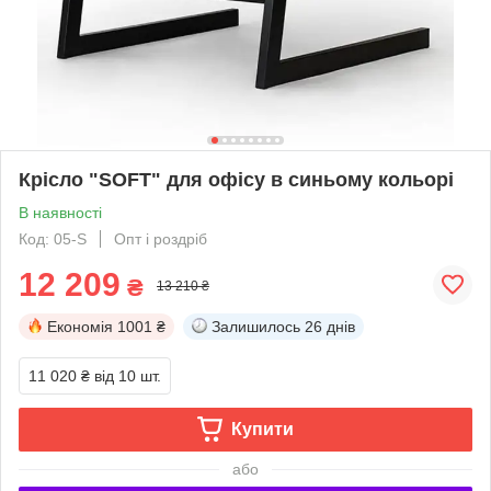
Крісло "SOFT" для офісу в синьому кольорі
В наявності
Код: 05-S
Опт і роздріб
12 209
₴
13 210 ₴
Економія
1001 ₴
Залишилось
26 днів
11 020 ₴
від 10 шт.
Купити
або