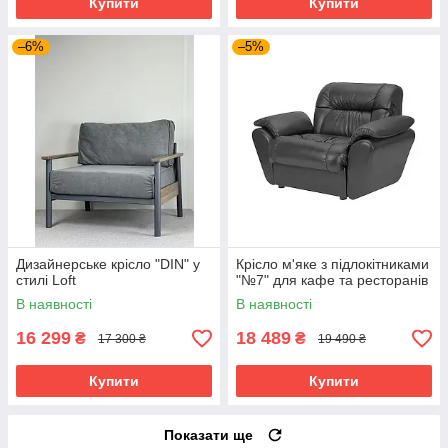
Купити
Купити
–6%
–5%
Дизайнерське крісло "DIN" у
Крісло м'яке з підлокітниками
стилі Loft
"№7" для кафе та ресторанів
В наявності
В наявності
16 299
18 489
₴
₴
17 300 ₴
19 490 ₴
Купити
Купити
Показати ще