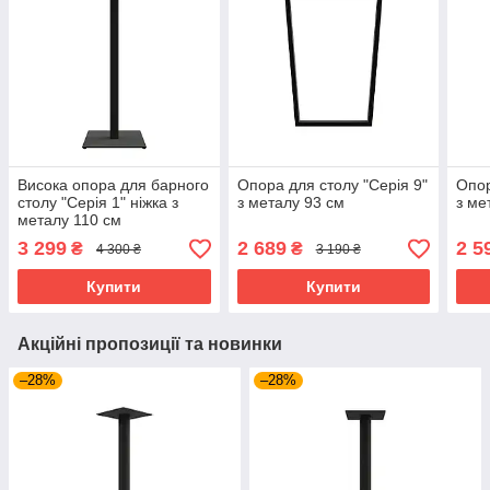
Висока опора для барного
Опора для столу "Серія 9"
Опор
столу "Серія 1" ніжка з
з металу 93 см
з ме
металу 110 см
3 299
2 689
2 5
₴
₴
4 300 ₴
3 190 ₴
Купити
Купити
Акційні пропозиції та новинки
–28%
–28%