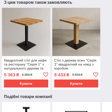
З цим товаром також замовляють
Квадратний стіл для кафе
Стіл з дерева ясен "Серія
та ресторану "Серія 1" з
1" квадратний на ніжці з
натурального дерева та
коробом
металу
5 363
8 433
₴
₴
6 364 ₴
9 434 ₴
Купити
Купити
Подібні товари компанії