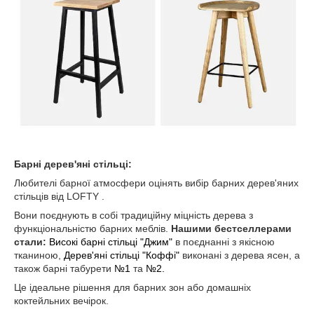
Барні дерев'яні стільці:
Любителі барної атмосфери оцінять вибір барних дерев'яних
стільців від LOFTY .
Вони поєднують в собі традиційну міцність дерева з
функціональністю барних меблів.
Нашими бестселлерами
стали:
Високі барні стільці "Джим"
в поєднанні з якісною
тканиною,
Дерев'яні стільці "Коффі"
виконані з дерева ясен, а
також барні табурети
№1
та
№2.
Це ідеальне рішення для барних зон або домашніх
коктейльних вечірок.