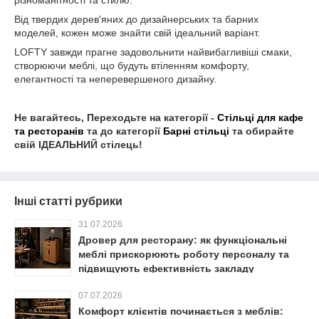
різноманітності та стилю.
Від твердих дерев'яних до дизайнерських та барних
моделей, кожен може знайти свій ідеальний варіант.
LOFTY завжди прагне задовольнити найвибагливіші смаки,
створюючи меблі, що будуть втіленням комфорту,
елегантності та неперевершеного дизайну.
Не вагайтесь, Переходьте на категорії -
Стільці для кафе
та ресторанів
та до категорії
Барні стільці
та обирайте
свій ІДЕАЛЬНИЙ стілець!
Інші статті рубрики
31.07.2026
Дровер для ресторану: як функціональні
меблі прискорюють роботу персоналу та
підвищують ефективність закладу
07.07.2026
Комфорт клієнтів починається з меблів: