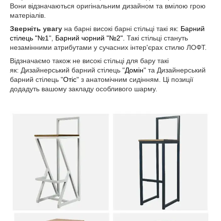
Вони відзначаються оригінальним дизайном та вмілою грою
матеріалів.
Зверніть увагу
на барні високі барні стільці такі як:
Барний
стілець "№1
",
Барний чорний "№2".
Такі стільці стануть
незамінними атрибутами у сучасних інтер'єрах стилю ЛОФТ.
Відзначаємо також не високі стільці для бару такі
як: Дизайнерський барний стілець "
Домін
" та Дизайнерський
барний стілець "
Отіс
" з анатомічним сидінням. Ці позиції
додадуть вашому закладу особливого шарму.